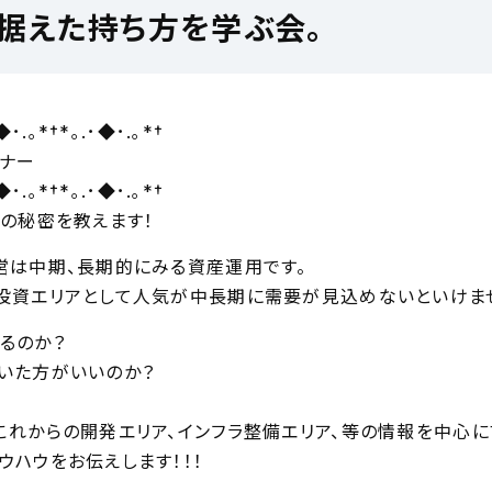
据えた持ち方を学ぶ会。
◆･.｡*†*｡.･◆･.｡*†
ナー
◆･.｡*†*｡.･◆･.｡*†
】の秘密を教えます！
営は中期、長期的にみる資産運用です。
投資エリアとして人気が中長期に需要が見込めないといけませ
るのか？
いた方がいいのか？
これからの開発エリア、インフラ整備エリア、等の情報を中心に
ウハウをお伝えします！！！