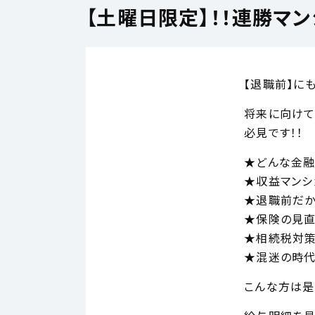
【土曜日限定】！！連勝マン
【退職前】に
将来に向けて
必見です！！
★どんな金融
★収益マンシ
★退職前だか
★保険の見
★相続税対
★混迷の時代
こんな方は是