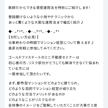
医師だからできる資産運用法を特別にご紹介します！
普段聞けないような小技やテクニックから
あっと驚くような大胆な運用法まで幅広く紹介♪
◆･.｡*†*｡.･◆･.｡*†*｡.･◆･.｡*†
【お忙しい方必見！】
仕事終わりの時間でマンション経営について教えます♪
是非お気軽に参加してみてください。
ゴールドファステートのミニ不動産セミナーは
初心者の方、リスク部分がどうしても解消できなくて悩まれ
ている方には
一度参加して頂きたいです。
まず、都市型マンションがどのように建てられ、
どのような目的でマンション経営が成り立ち
どのような方法でメリットがあるのか
どのようなことがリスクなのか
全体像のイメージをご理解していただくことが大事だと思