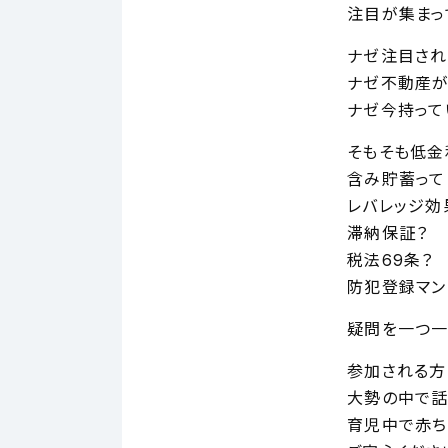
注目が集まっ
ナゼ注目され
ナゼ不動産が
ナゼ今持って
そもそも低金
含み貯蓄って
レバレッジ効
滞納保証？
税法69条？
防犯登録マン
疑問を一つ一
参加される方
大勢の中で話
育児中で赤ち