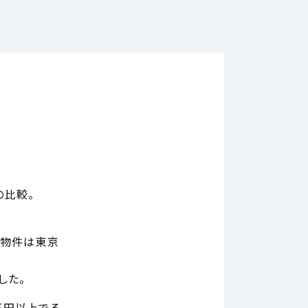
の比較。
の物件は東京
した。