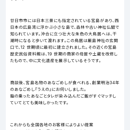
廿日市市には日本三景にも指定されている宮島があり、西
日本の広島湾に浮かぶ小さな島で、森林や古い神社仏閣で
知られています。沖合に立つ壮大な朱色の大鳥居へは、干
潮時になると歩いて渡れます。この鳥居は厳島神社の玄関
口で、12 世期頃に最初に建立されました。その近くの宮島
歴史民俗資料館は、19 世期の商家の母屋や土蔵を改修し
たもので、中に文化遺産を展示しているそうです。
商談後、宮島名物のあなごめしが食べれる、創業明治34年
のあなごめし『うえの』にお伺いしました。
脂の乗ったあなごとタレが染み込んだご飯がすぐマッチし
ていてとても美味しかったです。
これからも全国各地のお客様によりよい提案