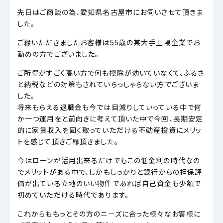
先日はご商談の為、愛知県名古屋市にお伺いさせて頂きま
した。
ご縁いただきましたお客様は55歳の某大手上場企業でお
勤めの方でございました。
ご所得がすごく高い方で何も控除が効いていなくて、ふるさ
と納税などの対策もされていらっしゃらない方でございま
した。
将来もらえる退職金も今では目減りしていっている中で何
か一つ運用をと前向きに考えて頂いた中で今回、長期安定
的に家賃収入を固く取っていただける不動産投資にメリッ
トを感じて頂きご縁頂きました。
今はローンが活用出来るだけでもこの低金利の時代なの
でメリットがある中で、しかもしっかりと銀行からの担保評
価が出ている立地のいい物件であれば自己資金も少額で
初めていただける時代であります。
これからももっとその方のニーズに合った様々なお客様に